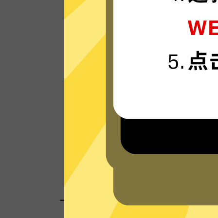
原神加速器的服务器使用更新一代的”闪连“
接技术，只为速度而生，可轻松支持4K流
体。
看看其他人对原神加速器的评价
一键连接，无需任何繁