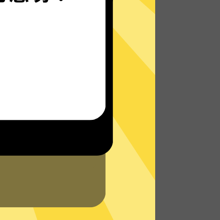
原神加速器的自研发通信协议，使您无论是
在路上还是沙发上，都能轻松快速地访问网
络，体验真正的极速网络。
了解更多原神加速器App特点